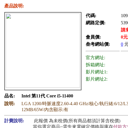
產品說明:
代碼:
109
網路定價:
539
請
會員價:
0
元
叁考網站價:
0
官方網址:
拆箱網址:
影片網址1:
影片網址2:
品名:
Intel 第11代 Core i5-11400
說明:
LGA 1200/時脈速度2.60-4.40 GHz/核心/執行緒:6/1
12MB/65W/內含顯示:有
計費說明:
此報價 為未稅價(所有商品都須計算含稅價)
當你選定商品~需先來電確定價格與庫存
付款方