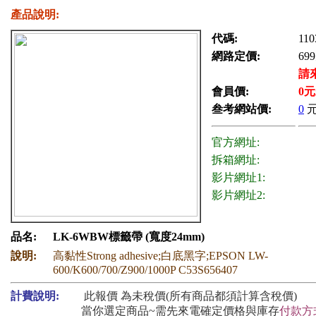
產品說明:
代碼:
110
網路定價:
699
請
會員價:
0
元
叁考網站價:
0
官方網址:
拆箱網址:
影片網址1:
影片網址2:
品名:
LK-6WBW標籤帶 (寬度24mm)
說明:
高黏性Strong adhesive;白底黑字;EPSON LW-
600/K600/700/Z900/1000P C53S656407
計費說明:
此報價 為未稅價(所有商品都須計算含稅價)
當你選定商品~需先來電確定價格與庫存
付款方