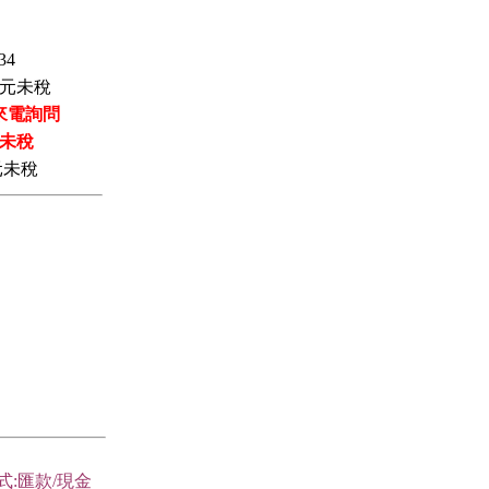
34
元未稅
來電詢問
未稅
元未稅
式:匯款/現金