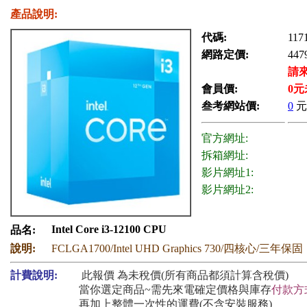
產品說明:
代碼:
117
網路定價:
447
請
會員價:
0
元
叁考網站價:
0
元
官方網址:
拆箱網址:
影片網址1:
影片網址2:
Intel Core i3-12100 CPU
品名:
說明:
FCLGA1700/Intel UHD Graphics 730/四核心/三年保固
計費說明:
此報價 為未稅價(所有商品都須計算含稅價)
當你選定商品~需先來電確定價格與庫存
付款方
再加上整體一次性的運費(不含安裝服務)