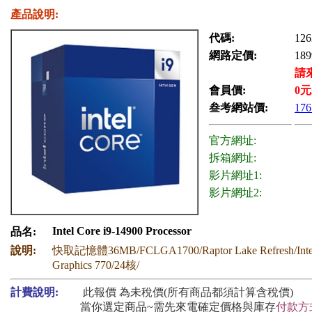
產品說明:
代碼:
126
網路定價:
189
請
會員價:
0
元
叁考網站價:
176
官方網址:
拆箱網址:
影片網址1:
影片網址2:
Intel Core i9-14900 Processor
品名:
說明:
快取記憶體36MB/FCLGA1700/Raptor Lake Refresh/Int
Graphics 770/24核/
計費說明:
此報價 為未稅價(所有商品都須計算含稅價)
當你選定商品~需先來電確定價格與庫存
付款方