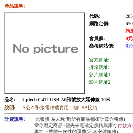
產品說明:
代碼:
285
網路定價:
650
請
會員價:
0
元
叁考網站價:
619
官方網址:
拆箱網址:
影片網址1:
影片網址2:
品名:
Uptech C412 USB 2.0訊號放大延伸線 10米
說明:
A公A母/接電腦端要用二個USB接頭
計費說明:
此報價 為未稅價(所有商品都須計算含稅價)
當你選定商品~需先來電確定價格與庫存
付款方
再加上整體一次性的運費(不含安裝服務)