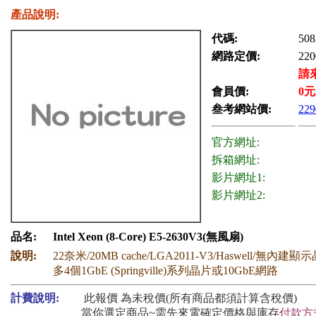
產品說明:
代碼:
508
網路定價:
220
請
會員價:
0
元
叁考網站價:
229
官方網址:
拆箱網址:
影片網址1:
影片網址2:
品名:
Intel Xeon (8-Core) E5-2630V3(無風扇)
說明:
22奈米/20MB cache/LGA2011-V3/Haswell/無內
多4個1GbE (Springville)系列晶片或10GbE網路
計費說明:
此報價 為未稅價(所有商品都須計算含稅價)
當你選定商品~需先來電確定價格與庫存
付款方