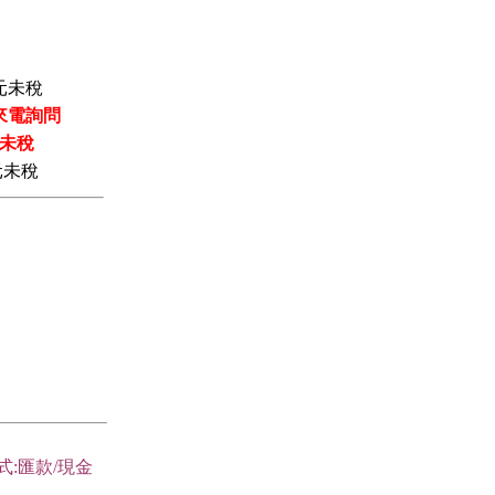
元未稅
來電詢問
未稅
元未稅
式:匯款/現金