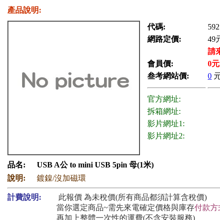
產品說明:
代碼:
592
網路定價:
49
請
會員價:
0
元
叁考網站價:
0
官方網址:
拆箱網址:
影片網址1:
影片網址2:
品名:
USB A公 to mini USB 5pin 母(1米)
說明:
鍍鎳/沒加磁環
計費說明:
此報價 為未稅價(所有商品都須計算含稅價)
當你選定商品~需先來電確定價格與庫存
付款方
再加上整體一次性的運費(不含安裝服務)