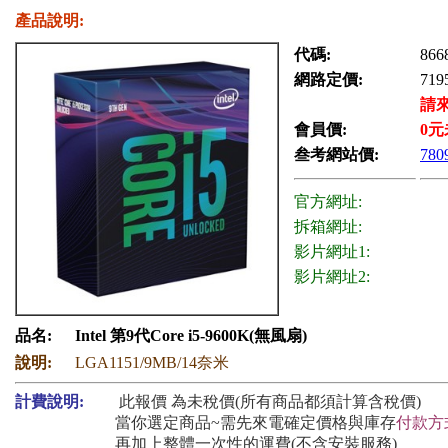
產品說明:
代碼:
866
網路定價:
719
請
會員價:
0
元
叁考網站價:
780
官方網址:
拆箱網址:
影片網址1:
影片網址2:
品名:
Intel 第9代Core i5-9600K(無風扇)
說明:
LGA1151/9MB/14奈米
計費說明:
此報價 為未稅價(所有商品都須計算含稅價)
當你選定商品~需先來電確定價格與庫存
付款方
再加上整體一次性的運費(不含安裝服務)